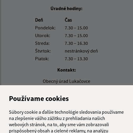
Úradné hodiny:
Deň
Čas
Pondelok:
7.30 – 15.00
Utorok:
7.30 – 15.00
Streda:
7.30 – 16.30
Štvrtok:
nestránkový deň
Piatok:
7.30 – 13.30
Kontakt:
Obecný úrad Lukačovce
Lukačovce 101
067 24 Lukačovce pri Humennom
Používame cookies
info@obeclukacovce.eu
Súbory cookie a ďalšie technológie sledovania používame
+421 57 488 54 41
na zlepšenie vášho zážitku z prehliadania našich
webových stránok, na to, aby sme vám zobrazovali
IČO: 00323217
prispôsobený obsah a cielené reklamy, na analýzu