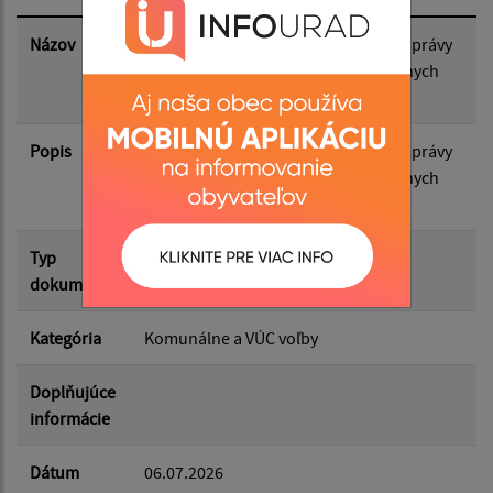
Dátum zverejnenia do:
Názov
Vyhlásenie volieb do orgánov samosprávy
obci a voľby do orgánov samosprávnych
krajov
Filtrovať
Reset
Popis
Vyhlásenie volieb do orgánov samosprávy
obci a voľby do orgánov samosprávnych
krajov
Typ
Voľby/Referendá
dokumentu
Kategória
Komunálne a VÚC voľby
Doplňujúce
informácie
Dátum
06.07.2026