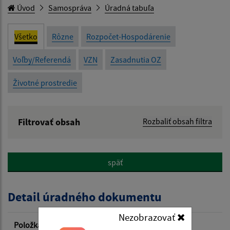
Úvod
Samospráva
Úradná tabuľa
Všetko
Rôzne
Rozpočet-Hospodárenie
Voľby/Referendá
VZN
Zasadnutia OZ
Životné prostredie
Filtrovať obsah
Rozbaliť obsah filtra
Názov:
späť
Popis:
Detail úradného dokumentu
Dátum zverejnenia od:
Nezobrazovať
Položka
Informácia