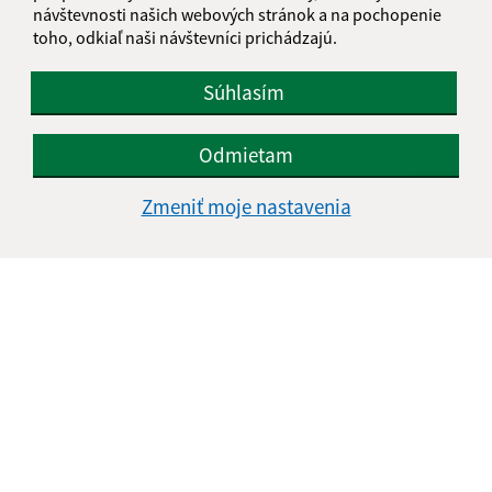
návštevnosti našich webových stránok a na pochopenie
toho, odkiaľ naši návštevníci prichádzajú.
Súhlasím
Odmietam
Zmeniť moje nastavenia
Informácie o stránke:
Vyhlásenie o prístupnosti
Autorské práva
Ochrana osobných údajov