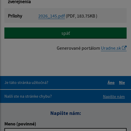
zverejnenia
Prílohy
2026_145.pdf
(PDF, 183.75KB )
späť
Generované portálom
Uradne.sk
Je táto stránka užitočná?
Áno
Nie
Boli tieto 
Boli 
Našli ste na stránke chybu?
Napíšte nám
Napíšte nám:
Meno (povinné)