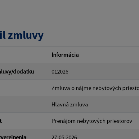
tumu:
Dátum od:
il zmluvy
od:
Suma do:
Informácia
mluvy/dodatku
012026
ovať
Zmluva o nájme nebytových priest
Hlavná zmluva
t
Prenájom nebytových priestorov
verejnenia
27.05.2026