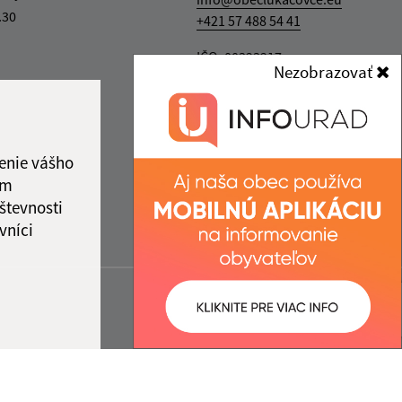
.30
+421 57 488 54 41
IČO: 00323217
Nezobrazovať
enie vášho
ám
števnosti
vníci