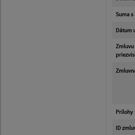
Suma s
Dátum u
Zmluvu 
priezvis
Zmluvná
Prílohy
ID zmlu