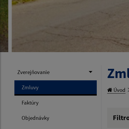
Zm
Zverejňovanie
Zmluvy
Úvod
Faktúry
Filtr
Objednávky
Hľadan