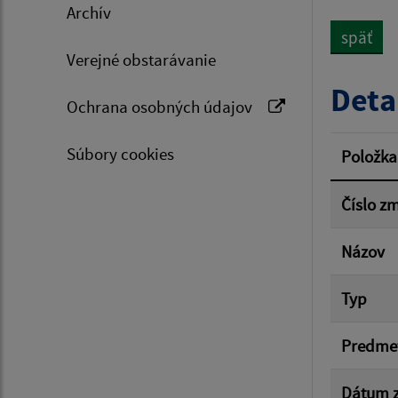
Archív
späť
Verejné obstarávanie
Typ dá
Deta
Ochrana osobných údajov
Suma 
Súbory cookies
Položka
Číslo z
Filtr
Názov
Typ
Predme
Dátum z