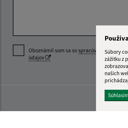
Použív
Oboznámil som sa so
spracúvaním osobný
Súbory co
údajov
zážitku z
zobrazova
našich we
prichádza
Súhlasí