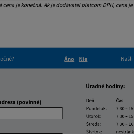
cena je konečná. Ak je dodávateľ platcom DPH, cena je
itočné?
Našli
Áno
Nie
Boli tieto informácie pre 
Boli tieto informáci
Úradné hodiny:
Deň
Čas
adresa (povinné)
Pondelok:
7.30 – 15
Utorok:
7.30 – 15
Streda:
7.30 – 16
Štvrtok:
nestránk