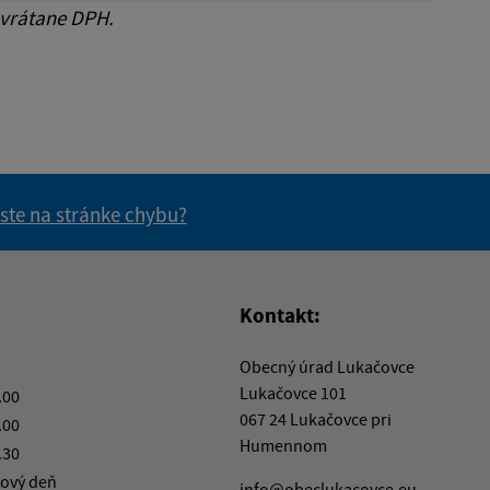
 vrátane DPH.
 ste na stránke chybu?
vás užitočné?
e pre vás užitočné?
Kontakt:
Obecný úrad Lukačovce
Lukačovce 101
.00
067 24 Lukačovce pri
.00
Humennom
.30
ový deň
info@obeclukacovce.eu