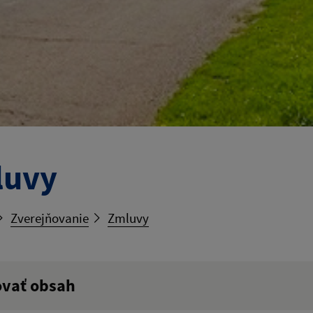
luvy
Zverejňovanie
Zmluvy
ovať obsah
ý výraz: