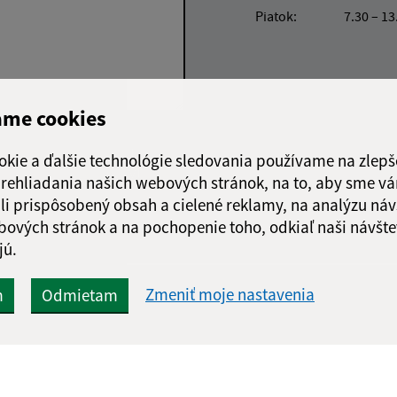
Piatok:
7.30 – 13
ame cookies
Google reCaptcha Response
Odoslať
ch
okie a ďalšie technológie sledovania používame na zlepš
správu
 prehliadania našich webových stránok, na to, aby sme v
li prispôsobený obsah a cielené reklamy, na analýzu náv
bových stránok a na pochopenie toho, odkiaľ naši návšte
jú.
Zmeniť moje nastavenia
m
Odmietam