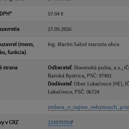
 DPH*
57.04 €
zavretia
27.05.2026
uzavrel (meno,
Ing. Martin Sabol starosta obce
ko, funkcia)
 strana
Odberateľ
: Slovenská pošta, a.s., I
Banská Bystrica, PSČ: 97401
Dodávateľ
: Obec Lukačovce (HE), I
Lukačovce, PSČ: 06724
zmluva_o_najme_nebytovych_pries
vy v CRZ
12397976