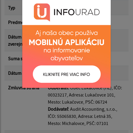
Suma od:
Typ
Hlavná zmluva
Predmet
auditorské služby
Suma do:
Dátum
08.07.2026
zverejnenia
Typ:
Suma s DPH*
1 476.00 €
Dátum uzavretia
10.06.2026
Filtrovať
Reset
Zmluvná strana
Odberateľ
: Obec Lukačovce (HE), IČO:
00323217, Adresa: Lukačovce 101,
Mesto: Lukačovce, PSČ: 06724
Dodávateľ
: Audit Accounting, s.r.o.,
IČO: 55065830, Adresa: Letná 35,
Mesto: Michalovce, PSČ: 07101