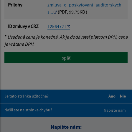
Prílohy
zmluva_o_poskytovani_auditorskych_
s...
(PDF, 99.75KB )
ID zmluvy v CRZ
12564721
*
Uvedená cena je konečná. Ak je dodávateľ platcom DPH, cena
je vrátane DPH.
späť
Je táto stránka užitočná?
Áno
Nie
Boli tieto 
Boli 
Našli ste na stránke chybu?
Napíšte nám
Napíšte nám: