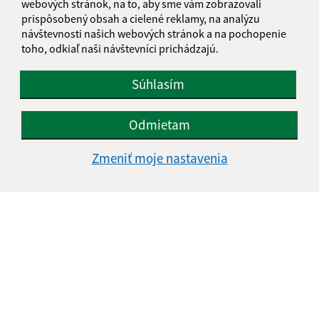
webových stránok, na to, aby sme vám zobrazovali
IČO: 00323217
prispôsobený obsah a cielené reklamy, na analýzu
návštevnosti našich webových stránok a na pochopenie
toho, odkiaľ naši návštevníci prichádzajú.
Súhlasím
Odmietam
Zmeniť moje nastavenia
Informácie o stránke:
Vyhlásenie o prístupnosti