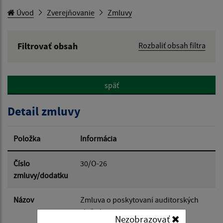
Úvod
Zverejňovanie
Zmluvy
Filtrovať obsah
Rozbaliť obsah filtra
Hľadaný výraz:
späť
Hľadať v:
Detail zmluvy
Typ dátumu:
Položka
Informácia
Dátum od:
Číslo
30/O-26
zmluvy/dodatku
Dátum do:
Názov
Zmluva o poskytovaní auditorských
služieb
Nezobrazovať