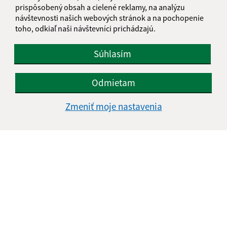
prispôsobený obsah a cielené reklamy, na analýzu
návštevnosti našich webových stránok a na pochopenie
toho, odkiaľ naši návštevníci prichádzajú.
Text vašej správy (povinné)
Súhlasím
Odmietam
Zmeniť moje nastavenia
Oboznámil som sa so
spracúvaním osobných
údajov
Google reCaptcha Response
Odoslať správu
Úradné hodiny: