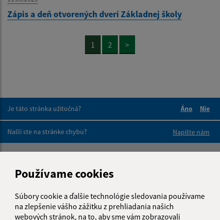
Zápis a deň otvorených dverí Základnej školy
1
2
>
Je táto stránka užitočná?
Áno
Nie
Boli tieto 
Boli 
Našli ste na stránke chybu?
Napíšte nám
Napíšte nám:
Používame cookies
Meno (povinné)
Súbory cookie a ďalšie technológie sledovania používame
na zlepšenie vášho zážitku z prehliadania našich
webových stránok, na to, aby sme vám zobrazovali
E-mailová adresa (povinné)