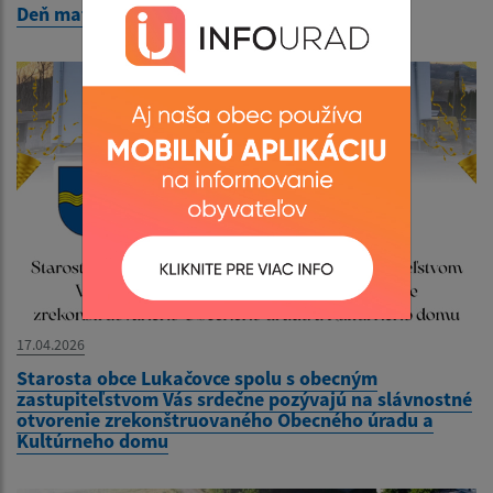
Deň matiek
17.04.2026
Starosta obce Lukačovce spolu s obecným
zastupiteľstvom Vás srdečne pozývajú na slávnostné
otvorenie zrekonštruovaného Obecného úradu a
Kultúrneho domu