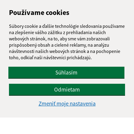
Streda:
7.30 – 16.30
Štvrtok:
nestránkový deň
Používame cookies
Piatok:
7.30 – 13.30
Súbory cookie a ďalšie technológie sledovania používame
na zlepšenie vášho zážitku z prehliadania našich
webových stránok, na to, aby sme vám zobrazovali
KALENDÁR
prispôsobený obsah a cielené reklamy, na analýzu
návštevnosti našich webových stránok a na pochopenie
toho, odkiaľ naši návštevníci prichádzajú.
AUGUST 2026
PO
UT
ST
ŠT
PI
SO
NE
Súhlasím
01
02
Odmietam
03
04
05
06
07
08
09
Zmeniť moje nastavenia
10
11
12
13
14
15
16
17
18
19
20
21
22
23
24
25
26
27
28
29
30