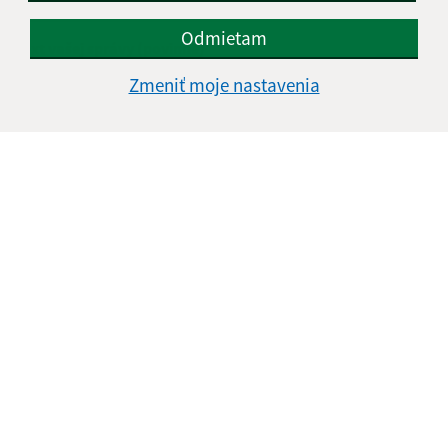
Odmietam
Text vašej správy (povinné)
Zmeniť moje nastavenia
Oboznámil som sa so
spracúvaním osobných
údajov
Google reCaptcha Response
Odoslať správu
Úradné hodiny:
Deň
Čas