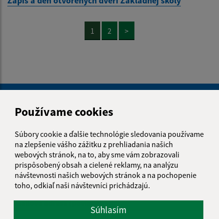
Zápis a deň otvorených dverí Základnej školy
1
2
>
Je táto stránka užitočná?
Áno
Nie
Boli tieto 
Boli 
Používame cookies
Našli ste na stránke chybu?
Napíšte nám
Súbory cookie a ďalšie technológie sledovania používame
na zlepšenie vášho zážitku z prehliadania našich
Napíšte nám:
webových stránok, na to, aby sme vám zobrazovali
Meno (povinné)
prispôsobený obsah a cielené reklamy, na analýzu
návštevnosti našich webových stránok a na pochopenie
toho, odkiaľ naši návštevníci prichádzajú.
E-mailová adresa (povinné)
Súhlasím