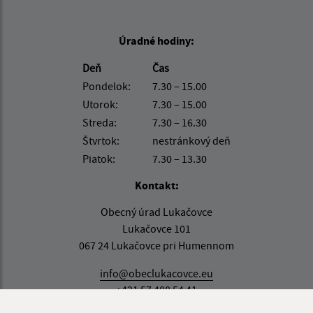
Úradné hodiny:
Deň
Čas
Pondelok:
7.30 – 15.00
Utorok:
7.30 – 15.00
Streda:
7.30 – 16.30
Štvrtok:
nestránkový deň
Piatok:
7.30 – 13.30
Kontakt:
Obecný úrad Lukačovce
Lukačovce 101
067 24 Lukačovce pri Humennom
info@obeclukacovce.eu
+421 57 488 54 41