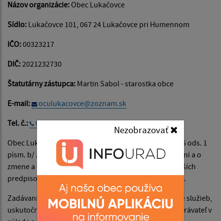
Názov organizácie:
Obec Lukačovce
Sídlo:
Lukačovce 101, 067 24 Lukačovce pri Humennom
IČO:
00323217
DIČ:
2021232730
Štatutárny zástupca:
Martin Sabol - starostka obce
E-mail:
oculukacovce@zoznam.sk
Tel. č.:
057 / 488 54 41
Nezobrazovať
Obec Lukačovce je verejným obstarávateľom podľa § 6 ods. 1
písm. b/ zákona č. 25/2006 Z. z. o verejnom obstarávaní a o
zmene a doplnení niektorých zákonov v znení neskorších
predpisov (ďalej len "zákon o verejnom obstarávaní").
Zadávanie zákaziek na dodanie tovarov, poskytovanie služieb,
uskutočnenie stavebných prác realizuje verejný obstarávateľ v