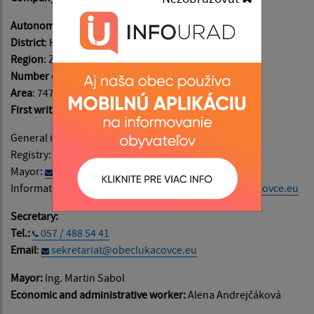
Autonomous regions of
: Prešovský
District
: Humenné
Region
: Zemplín
Number of inhabitants
: 463
Area
: 747 ha
First written records
: in the year 1543
General information:
info@obeclukacovce.eu
Registry:
podatelna@obeclukacovce.eu
Mayor:
starosta@obeclukacovce.eu
Information on website content:
admin@obeclukacovce.eu
Secretary:
Tel.:
057 / 488 54 41
Email
:
sekretariat@obeclukacovce.eu
Mayor:
Ing. Martin Sabol
Economic and administrative worker:
Alena Andrejčáková