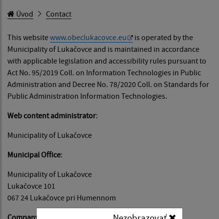
Úvod
Contact
This website
www.obeclukacovce.eu
is operated by the
Municipality of Lukačovce and is maintained in accordance
with applicable legislation and accessibility rules pursuant to
Act No. 95/2019 Coll. on Information Technologies in Public
Administration and Decree No. 78/2020 Coll. on Standards for
Public Administration Information Technologies.
Web content administrator
:
Municipality of Lukačovce
Municipal Office
:
Municipality of Lukačovce
Lukačovce 101
067 24 Lukačovce pri Humennom
Nezobrazovať
Company identification number (IČO)
: 00323217