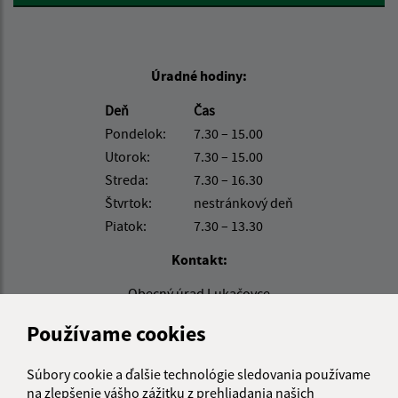
Úradné hodiny:
Deň
Čas
Pondelok:
7.30 – 15.00
Utorok:
7.30 – 15.00
Streda:
7.30 – 16.30
Štvrtok:
nestránkový deň
Piatok:
7.30 – 13.30
Kontakt:
Obecný úrad Lukačovce
Lukačovce 101
Používame cookies
067 24 Lukačovce pri Humennom
info@obeclukacovce.eu
Súbory cookie a ďalšie technológie sledovania používame
na zlepšenie vášho zážitku z prehliadania našich
+421 57 488 54 41