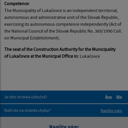
Competence
:
The Municipality of Lukačovce is an independent territorial,
autonomous and administrative unit of the Slovak Republic,
exercising its autonomous competence independently (Act of
the National Council of the Slovak Republic No. 369/1990 Coll.
on Municipal Establishment).
The seat of the Construction Authority for the Municipality
of Lukačovce at the Municipal Office in
: Lukačovce
Je táto stránka užitočná?
Áno
Nie
Boli tieto 
Boli 
Našli ste na stránke chybu?
Napíšte nám
Napíšte nám: