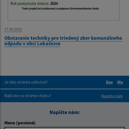
17.06.2025
Obstaranie techniky pre triedený zber komunálneho
odpadu v obci Lukačovce
Je táto stránka užitočná?
Áno
Nie
Boli tieto 
Boli 
Našli ste na stránke chybu?
Napíšte nám
Napíšte nám:
Meno (povinné)