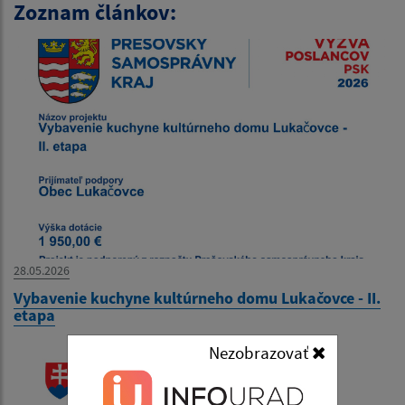
Zoznam článkov:
28.05.2026
Vybavenie kuchyne kultúrneho domu Lukačovce - II.
etapa
Nezobrazovať