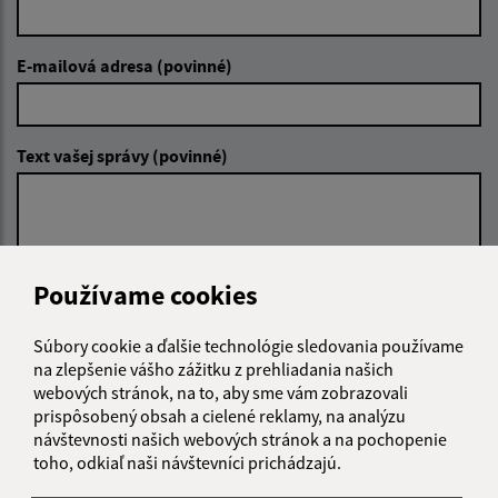
E-mailová adresa (povinné)
Text vašej správy (povinné)
Používame cookies
Oboznámil som sa so
spracúvaním osobných
Súbory cookie a ďalšie technológie sledovania používame
údajov
na zlepšenie vášho zážitku z prehliadania našich
webových stránok, na to, aby sme vám zobrazovali
Google reCaptcha Response
prispôsobený obsah a cielené reklamy, na analýzu
Odoslať správu
návštevnosti našich webových stránok a na pochopenie
toho, odkiaľ naši návštevníci prichádzajú.