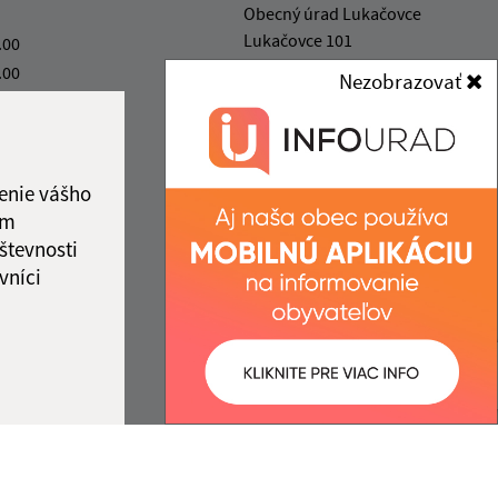
Obecný úrad Lukačovce
Lukačovce 101
.00
067 24 Lukačovce pri
.00
Nezobrazovať
Humennom
.30
ový deň
info@obeclukacovce.eu
.30
+421 57 488 54 41
enie vášho
IČO: 00323217
ám
števnosti
vníci