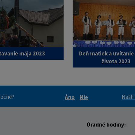
tavanie mája 2023
Deň matiek a uvítanie
života 2023
itočné?
Našli
Áno
Nie
Boli tieto informácie pre 
Boli tieto informáci
Úradné hodiny: