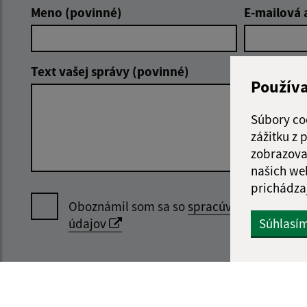
Meno (povinné)
E-mailová 
Text vašej správy (povinné)
Použív
Súbory co
zážitku z
zobrazova
našich we
prichádza
Oboznámil som sa so
spracúvaním osobný
Súhlasí
údajov