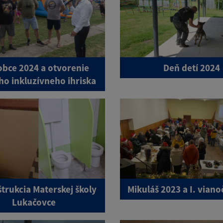
obce 2024 a otvorenie
Deň detí 2024
ho inkluzívneho ihriska
trukcia Materskej školy
Mikuláš 2023 a I. viano
Lukačovce