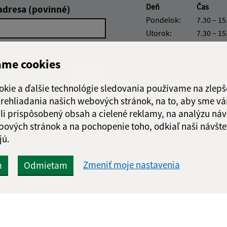
Deň
Čas
adresa (povinné)
Pondelok:
7.30 – 15
Utorok:
7.30 – 15
Streda:
7.30 – 16
Štvrtok:
nestránk
ame cookies
Piatok:
7.30 – 13
okie a ďalšie technológie sledovania používame na zlepš
 prehliadania našich webových stránok, na to, aby sme v
li prispôsobený obsah a cielené reklamy, na analýzu náv
bových stránok a na pochopenie toho, odkiaľ naši návšte
jú.
Google reCaptcha Response
Odoslať
ch
správu
Zmeniť moje nastavenia
m
Odmietam