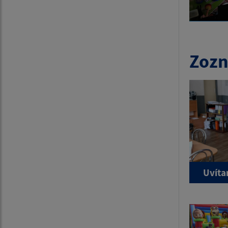
Zozn
Uvíta