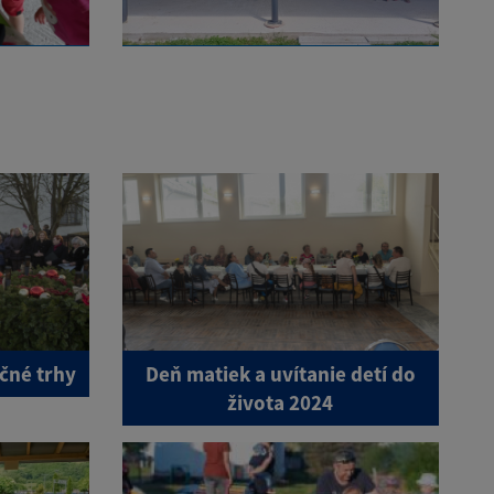
očné trhy
Deň matiek a uvítanie detí do
života 2024