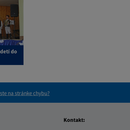
 detí do
 ste na stránke chybu?
vás užitočné?
e pre vás užitočné?
Kontakt: