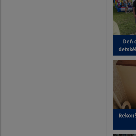
Deň 
detské
Rekonš