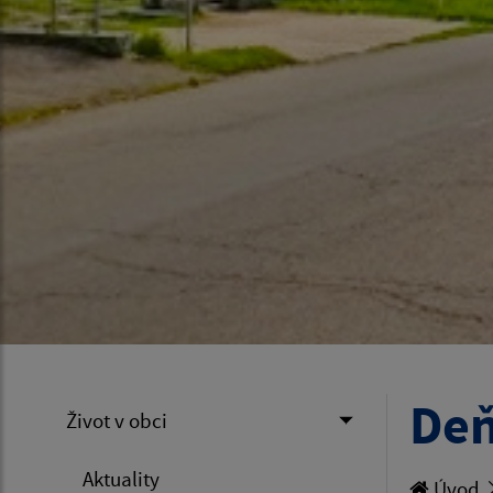
Deň
Život v obci
Aktuality
Úvod