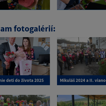
am fotogalérií:
nie deti do života 2025
Mikuláš 2024 a II. vian