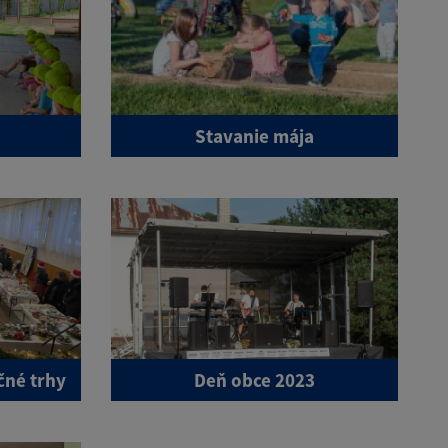
Stavanie mája
čné trhy
Deň obce 2023