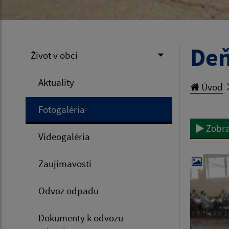
Deň
Život v obci
Aktuality
Úvod
Fotogaléria
Zobra
Videogaléria
Zaujímavosti
Odvoz odpadu
Dokumenty k odvozu