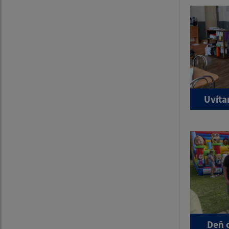
Uvíta
Deň 