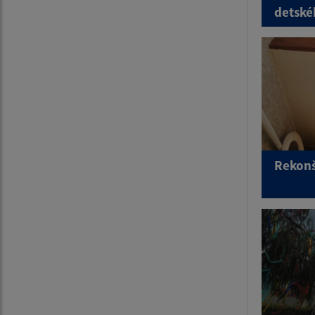
detské
Rekonš