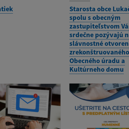
tiek
Starosta obce Luka
spolu s obecným
zastupiteľstvom Vá
srdečne pozývajú 
slávnostné otvoren
zrekonštruovanéh
Obecného úradu a
Kultúrneho domu