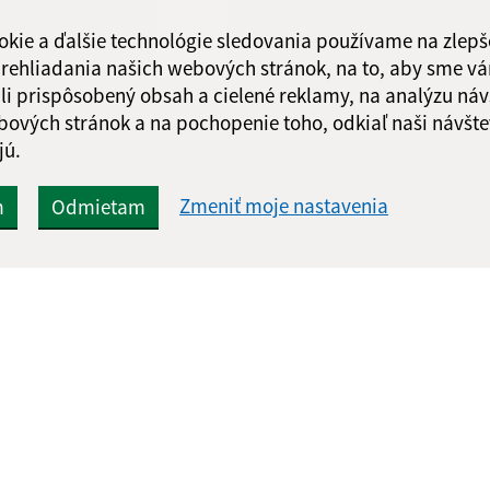
okie a ďalšie technológie sledovania používame na zlepš
 prehliadania našich webových stránok, na to, aby sme v
li prispôsobený obsah a cielené reklamy, na analýzu náv
bových stránok a na pochopenie toho, odkiaľ naši návšte
Google reCaptcha Response
Odoslať
ch
jú.
správu
Zmeniť moje nastavenia
m
Odmietam