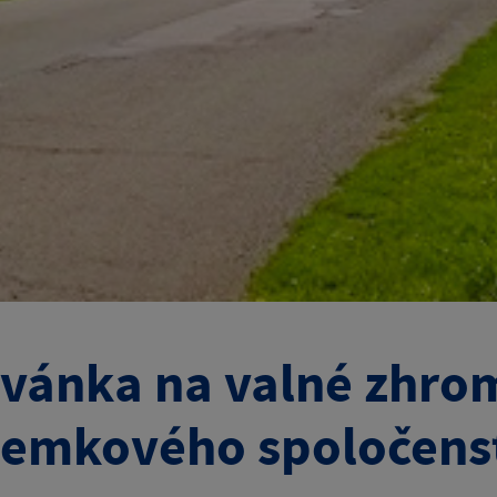
vánka na valné zhro
emkového spoločens