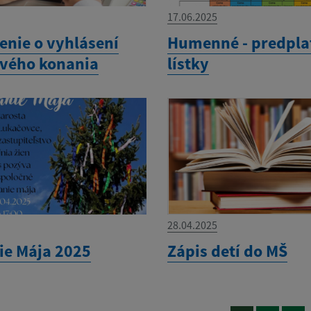
17.06.2025
nie o vyhlásení
Humenné - predpla
vého konania
lístky
28.04.2025
ie Mája 2025
Zápis detí do MŠ