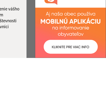
IČO: 00323217
enie vášho
ám
števnosti
vníci