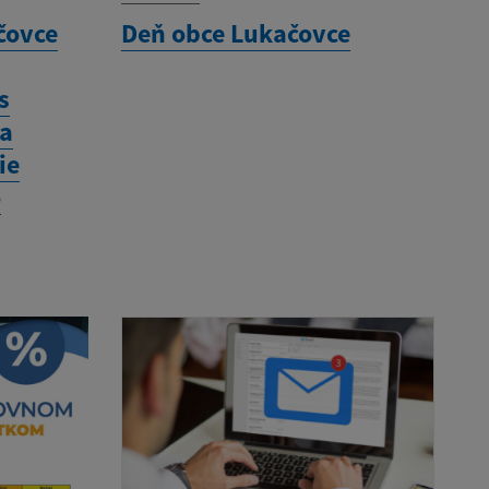
čovce
Deň obce Lukačovce
s
na
ie
o