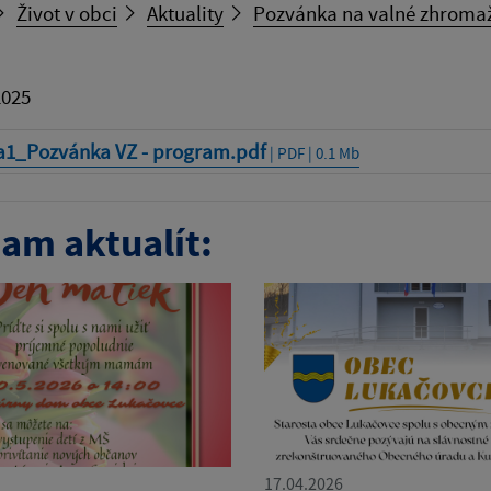
Život v obci
Aktuality
Pozvánka na valné zhroma
2025
a1_Pozvánka VZ - program.pdf
| PDF | 0.1 Mb
am aktualít:
17.04.2026