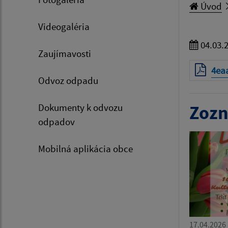
Úvod
Videogaléria
04.03.
Zaujímavosti
4ea
Odvoz odpadu
Dokumenty k odvozu
Zozn
odpadov
Mobilná aplikácia obce
17.04.2026