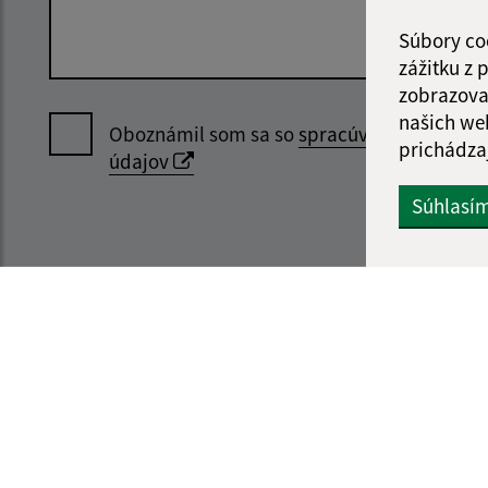
Súbory co
zážitku z
zobrazova
našich we
Oboznámil som sa so
spracúvaním osobný
prichádza
údajov
Súhlasí