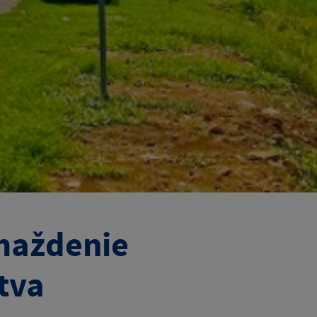
maždenie
tva