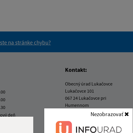
 ste na stránke chybu?
vás užitočné?
e pre vás užitočné?
Kontakt:
Obecný úrad Lukačovce
Lukačovce 101
.00
067 24 Lukačovce pri
.00
Humennom
.30
Nezobrazovať
ový deň
info@obeclukacovce.eu
.30
+421 57 488 54 41