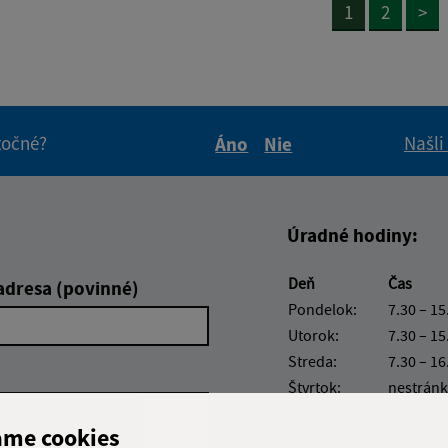
1
2
>
itočné?
Našli
Áno
Nie
Boli tieto informácie pre 
Boli tieto informáci
Úradné hodiny:
Deň
Čas
adresa (povinné)
Pondelok:
7.30 – 15
Utorok:
7.30 – 15
Streda:
7.30 – 16
Štvrtok:
nestránk
Piatok:
7.30 – 13
ame cookies