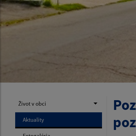
Poz
Život v obci
poz
Aktuality
Fotogaléria