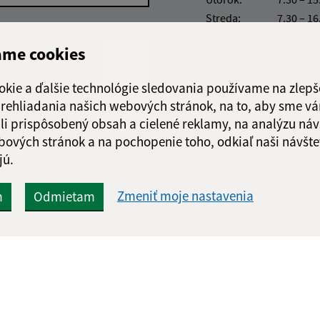
Streda:
7.30 – 16
Štvrtok:
nestránk
ame cookies
Piatok:
7.30 – 13
okie a ďalšie technológie sledovania používame na zlepš
 prehliadania našich webových stránok, na to, aby sme v
li prispôsobený obsah a cielené reklamy, na analýzu náv
bových stránok a na pochopenie toho, odkiaľ naši návšte
jú.
Google reCaptcha Response
Odoslať
ch
správu
Zmeniť moje nastavenia
m
Odmietam