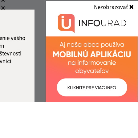
Humennom
Nezobrazovať
.30
ový deň
info@obeclukacovce.eu
.30
+421 57 488 54 41
enie vášho
IČO: 00323217
ám
števnosti
vníci