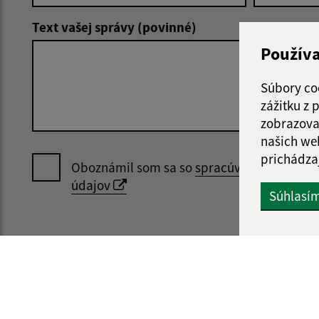
Text vašej správy (povinné)
Použív
Súbory co
zážitku z
zobrazova
našich we
prichádza
Oboznámil som sa so
spracúvaním osobný
údajov
Súhlasí