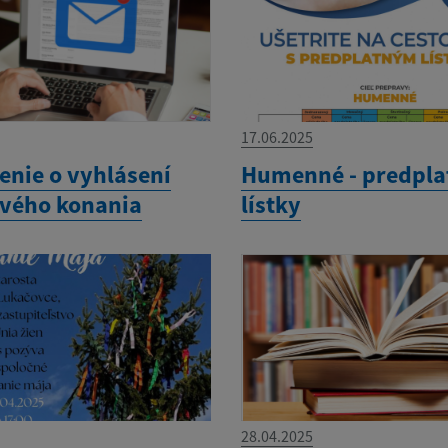
17.06.2025
nie o vyhlásení
Humenné - predpla
vého konania
lístky
28.04.2025