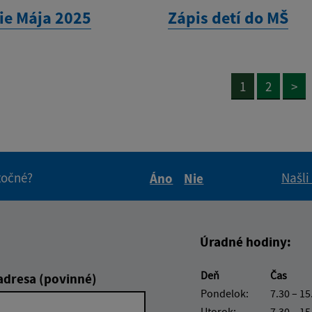
ie Mája 2025
Zápis detí do MŠ
1
2
>
itočné?
Našli
Áno
Nie
Boli tieto informácie pre 
Boli tieto informáci
Úradné hodiny:
Deň
Čas
adresa (povinné)
Pondelok:
7.30 – 15
Utorok:
7.30 – 15