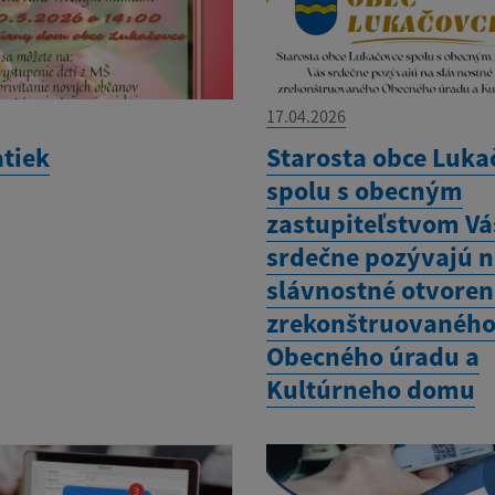
17.04.2026
tiek
Starosta obce Luka
spolu s obecným
zastupiteľstvom Vá
srdečne pozývajú 
slávnostné otvoren
zrekonštruovanéh
Obecného úradu a
Kultúrneho domu