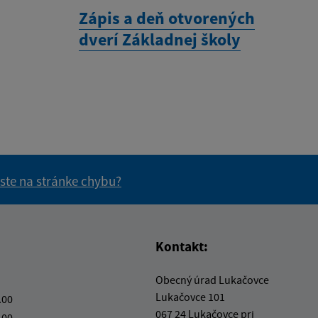
Zápis a deň otvorených
dverí Základnej školy
 ste na stránke chybu?
vás užitočné?
e pre vás užitočné?
Kontakt:
Obecný úrad Lukačovce
Lukačovce 101
.00
067 24 Lukačovce pri
.00