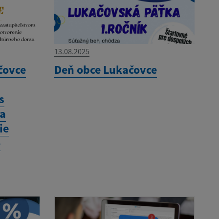
13.08.2025
čovce
Deň obce Lukačovce
s
na
ie
o